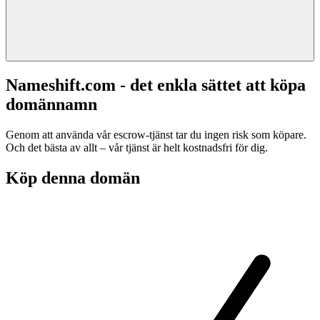
Nameshift.com - det enkla sättet att köpa
domännamn
Genom att använda vår escrow-tjänst tar du ingen risk som köpare.
Och det bästa av allt – vår tjänst är helt kostnadsfri för dig.
Köp denna domän