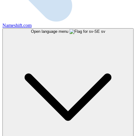
Nameshift.com
Open language menu
sv