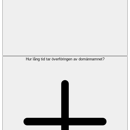
Hur lång tid tar överföringen av domännamnet?