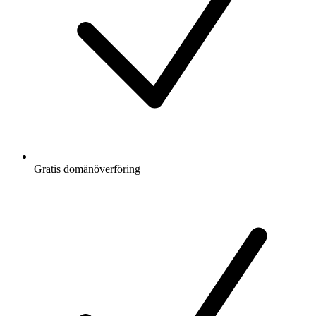
Gratis
domänöverföring