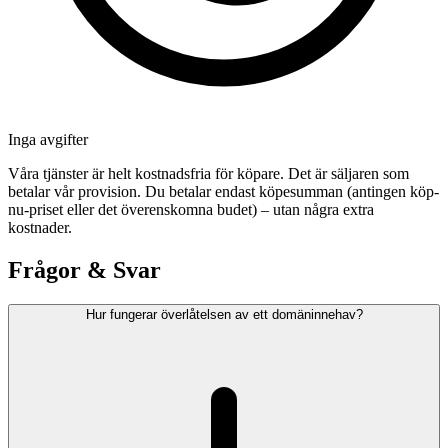
Inga avgifter
Våra tjänster är helt kostnadsfria för köpare. Det är säljaren som
betalar vår provision. Du betalar endast köpesumman (antingen köp-
nu-priset eller det överenskomna budet) – utan några extra
kostnader.
Frågor & Svar
Hur fungerar överlåtelsen av ett domäninnehav?